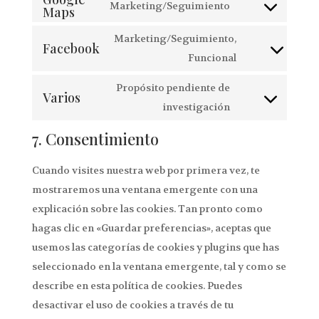
Marketing/Seguimiento
Maps
cookie-
Consent
service
compliance
to
google-
Marketing/Seguimiento,
Facebook
service
fonts
Consent
Funcional
google-
to
Propósito pendiente de
maps
Varios
service
Consent
investigación
facebook
to
7. Consentimiento
service
varios
Cuando visites nuestra web por primera vez, te
mostraremos una ventana emergente con una
explicación sobre las cookies. Tan pronto como
hagas clic en «Guardar preferencias», aceptas que
usemos las categorías de cookies y plugins que has
seleccionado en la ventana emergente, tal y como se
describe en esta política de cookies. Puedes
desactivar el uso de cookies a través de tu