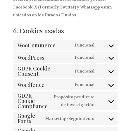
Facebook, X (Formerly Twitter) y WhatsApp están
ubicados en los Estados Unidos.
6. Cookies usadas
WooCommerce
Funcional
Consent
WordPress
to
Funcional
Consent
service
GDPR Cookie
to
Funcional
woocommerce
Consent
Consent
service
to
Wordfence
Funcional
wordpress
Consent
service
GDPR
to
Propósito pendiente
gdpr-
Cookie
service
Consent
de investigación
Compliance
cookie-
wordfence
to
consent
Google
Marketing/Seguimiento
Fonts
service
Consent
gdpr-
Google
to